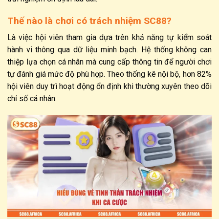
Thế nào là chơi có trách nhiệm SC88?
Là việc hội viên tham gia dựa trên khả năng tự kiểm soát
hành vi thông qua dữ liệu minh bạch. Hệ thống không can
thiệp lựa chọn cá nhân mà cung cấp thông tin để người chơi
tự đánh giá mức độ phù hợp. Theo thống kê nội bộ, hơn 82%
hội viên duy trì hoạt động ổn định khi thường xuyên theo dõi
chỉ số cá nhân.