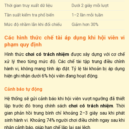
Thời gian truy xuất dữ liệu
Dưới 2 giây mỗi lượt
Tần suất kiểm tra phổ biến
1–2 lần mỗi tuần
Mức độ nhầm lẫn khi đối chiếu
Giảm hơn 30%
Các hình thức chế tài áp dụng khi hội viên vi
phạm quy định
Hình thức
chơi có trách nhiệm
được xây dựng với cơ chế
xử lý theo từng mức độ. Các chế tài tập trung điều chỉnh
hành vi, không mang tính áp đặt. Tỷ lệ tài khoản bị áp dụng
hiện ghi nhận dưới 6% hội viên đang hoạt động.
Cảnh báo tự động
Hệ thống sẽ gửi cảnh báo khi hội viên vượt ngưỡng đã thiết
lập trước đó trong chính sách
chơi có trách nhiệm
. Thời
gian phản hồi trung bình chỉ khoảng 2–3 giây sau khi phát
sinh hành vi. Khoảng 74% người chơi điều chỉnh ngay sau khi
nhận cảnh báo, giúp hạn chế lặp lại sai lệch.