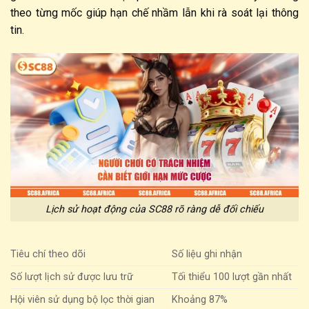
theo từng mốc giúp hạn chế nhầm lẫn khi rà soát lại thông
tin.
Lịch sử hoạt động của SC88 rõ ràng dễ đối chiếu
Tiêu chí theo dõi
Số liệu ghi nhận
Số lượt lịch sử được lưu trữ
Tối thiểu 100 lượt gần nhất
Hội viên sử dụng bộ lọc thời gian
Khoảng 87%