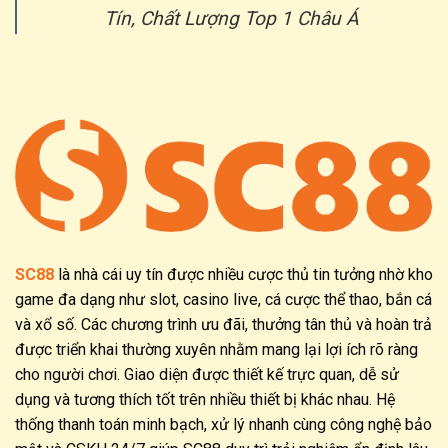
Tín, Chất Lượng Top 1 Châu Á
SC88
là nhà cái uy tín được nhiều cược thủ tin tưởng nhờ kho
game đa dạng như slot, casino live, cá cược thể thao, bắn cá
và xổ số. Các chương trình ưu đãi, thưởng tân thủ và hoàn trả
được triển khai thường xuyên nhằm mang lại lợi ích rõ ràng
cho người chơi. Giao diện được thiết kế trực quan, dễ sử
dụng và tương thích tốt trên nhiều thiết bị khác nhau. Hệ
thống thanh toán minh bạch, xử lý nhanh cùng công nghệ bảo