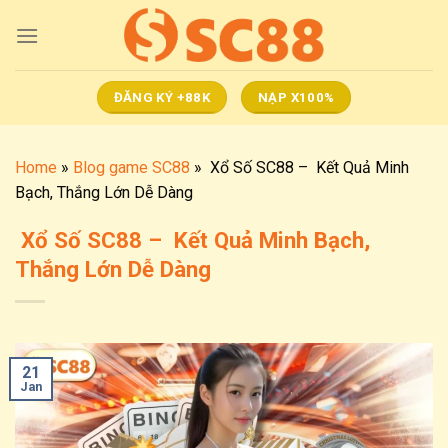
Skip
to
content
ĐĂNG KÝ +88K
NẠP X100%
Home
»
Blog game SC88
»
Xổ Số SC88 – Kết Quả Minh
Bạch, Thắng Lớn Dễ Dàng
Xổ Số SC88 – Kết Quả Minh Bạch,
Thắng Lớn Dễ Dàng
21
Jan