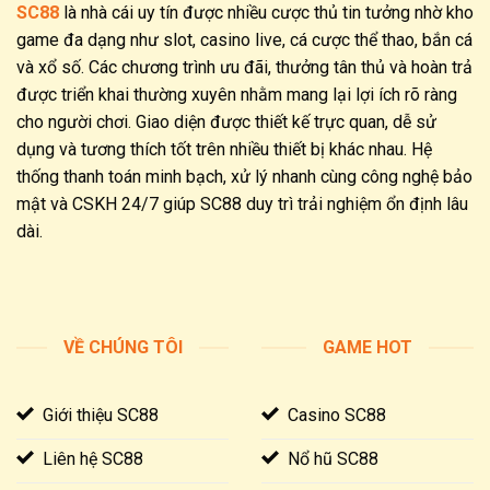
SC88
là nhà cái uy tín được nhiều cược thủ tin tưởng nhờ kho
game đa dạng như slot, casino live, cá cược thể thao, bắn cá
và xổ số. Các chương trình ưu đãi, thưởng tân thủ và hoàn trả
được triển khai thường xuyên nhằm mang lại lợi ích rõ ràng
cho người chơi. Giao diện được thiết kế trực quan, dễ sử
dụng và tương thích tốt trên nhiều thiết bị khác nhau. Hệ
thống thanh toán minh bạch, xử lý nhanh cùng công nghệ bảo
mật và CSKH 24/7 giúp SC88 duy trì trải nghiệm ổn định lâu
dài.
VỀ CHÚNG TÔI
GAME HOT
Giới thiệu SC88
Casino SC88
Liên hệ SC88
Nổ hũ SC88