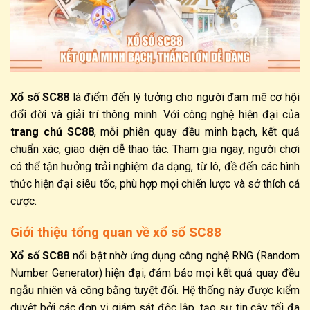
Xổ số SC88
là điểm đến lý tưởng cho người đam mê cơ hội
đổi đời và giải trí thông minh. Với công nghệ hiện đại của
trang chủ SC88
, mỗi phiên quay đều minh bạch, kết quả
chuẩn xác, giao diện dễ thao tác. Tham gia ngay, người chơi
có thể tận hưởng trải nghiệm đa dạng, từ lô, đề đến các hình
thức hiện đại siêu tốc, phù hợp mọi chiến lược và sở thích cá
cược.
Giới thiệu tổng quan về xổ số SC88
Xổ số SC88
nổi bật nhờ ứng dụng công nghệ RNG (Random
Number Generator) hiện đại, đảm bảo mọi kết quả quay đều
ngẫu nhiên và công bằng tuyệt đối. Hệ thống này được kiểm
duyệt bởi các đơn vị giám sát độc lập, tạo sự tin cậy tối đa