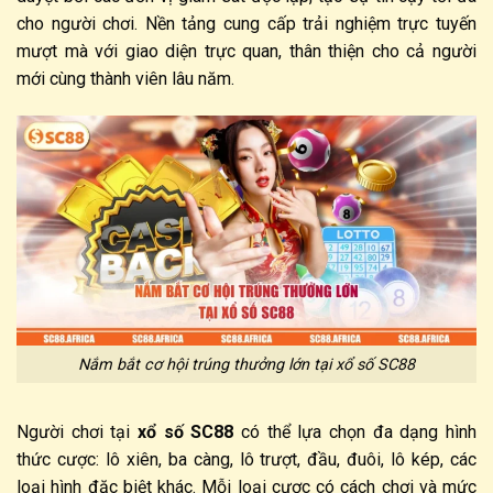
cho người chơi. Nền tảng cung cấp trải nghiệm trực tuyến
mượt mà với giao diện trực quan, thân thiện cho cả người
mới cùng thành viên lâu năm.
Nắm bắt cơ hội trúng thưởng lớn tại xổ số SC88
Người chơi tại
xổ số SC88
có thể lựa chọn đa dạng hình
thức cược: lô xiên, ba càng, lô trượt, đầu, đuôi, lô kép, các
loại hình đặc biệt khác. Mỗi loại cược có cách chơi và mức