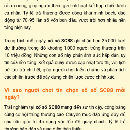
rủi ro riêng, giúp người tham gia linh hoạt kết hợp chiến lược
cá nhân. Tỷ lệ trả thưởng được công khai minh bạch, dao
động từ 70-95 lần số vốn ban đầu, vượt trội hơn nhiều nền
tảng hiện nay.
Trung bình mỗi ngày,
xổ số SC88
ghi nhận hơn 25.000 lượt
dự thưởng, trong đó khoảng 1.000 người trúng thưởng trên
10 triệu đồng. Những con số này phản ánh sức hấp dẫn, uy
tín của nền tảng. Kết quả quay được cập nhật tức thì, với lịch
sử lưu trữ chi tiết, giúp người chơi kiểm chứng và phân tích
các phiên trước để xây dựng chiến lược cược chính xác.
Vì sao người chơi tin chọn xổ số SC88 mỗi
ngày?
Trải nghiệm tại
xổ số SC88
mang đến sự tin cậy, công bằng
cùng cơ hội trúng thưởng cao. Chuyên mục đáp ứng đầy đủ
nhu cầu giải trí đa dạng với tốc độ quay nhanh, tỷ lệ trả
thưởng hấp dẫn và giao diện thân thiện.